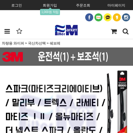
로그인
회원가입
주문조회
마이페이지
1,000원 적립
차량용 와이퍼
>
국산차선택
>
쉐보레