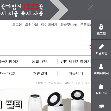
로그인
회원가입
마이페이지
장바구니(
0
)
주문조회
로그인
회원가입
용공기청정기
생활 건강
3M미세먼지측정기
자판매코너
개인결제
커뮤니티
마이페이지
Home
>
위닉스공청기필터
>
공청기 소모품
장바구니