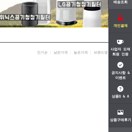
배송조회
개인결제
사업자 도매
인기순
낮은가격
높은가격
브랜드명
회원 인증
공지사항 &
이벤트
상품Q & A
상품구매후기