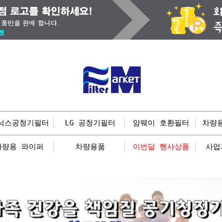
닉스공청기필터
LG 공청기필터
암웨이 호환필터
차량
차량용 와이퍼
차량용품
이번달 행사상품
사업