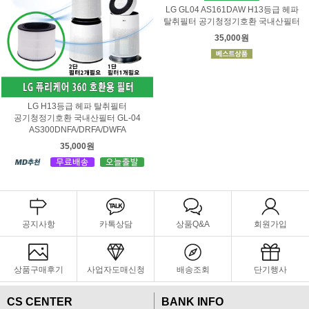
LG GL04 AS161DAW H13등급 헤파
탈취필터 공기청정기호환 국내산필터
35,000원
LG H13등급 헤파 탈취필터
공기청정기호환 국내산필터 GL-04
AS300DNFA/DRFA/DWFA
35,000원
공지사항
카톡상담
상품Q&A
회원가입
상품구매후기
사업자도매신청
배송조회
단기행사
CS CENTER
BANK INFO