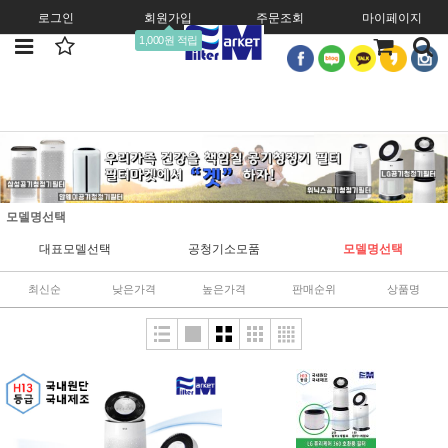
로그인
회원가입
주문조회
마이페이지
1,000원 적립
모델명선택
대표모델선택
공청기소모품
모델명선택
최신순
낮은가격
높은가격
판매순위
상품명