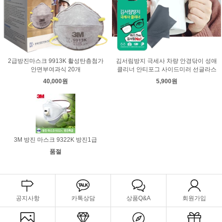
2급방진마스크 9913K 활성탄층첨가
김서림방지 극세사 차량 안경닦이 성애
안면부여과식 20개
클리너 안티포그 사이드미러 선글라스
40,000원
5,900원
3M 방진 마스크 9322K 방진1급
품절
공지사항
카톡상담
상품Q&A
회원가입