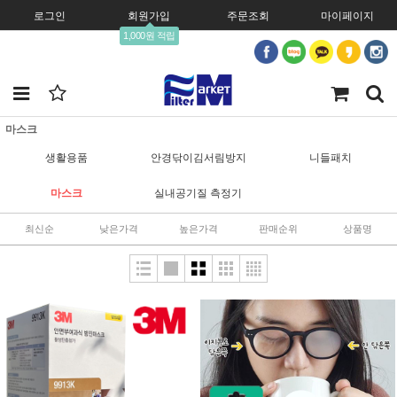
로그인
회원가입
주문조회
마이페이지
1,000원 적립
마스크
생활용품
안경닦이김서림방지
니들패치
마스크
실내공기질 측정기
최신순
낮은가격
높은가격
판매순위
상품명